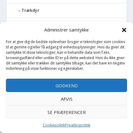
Trækdyr
Trækvogn
Administrer samtykke
Træningssæt
For at give dig de bedste oplevelser bruger vi teknologier som cookies
til at gemme og/eller få adgang til enhedsoplysninger. Hvis du giver dit
samtykke til disse teknologier, kan vi behandle data som f.eks.
Trusser
browsingadfærd eller unikke ID'er på dette websted. Hvis du ikke giver
dit samtykke eller trækker dit samtykke tilbage, kan det have en negativ
Tumledyr
indvirkning på visse funktioner og egenskaber.
Tunika
GODKEND
Tusch
AFVIS
SE PRÆFERENCER
Udklædning
Cookiepolitik
Privatlivspolitik
Undertøj