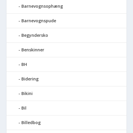
Barnevognsophæng
Barnevognspude
Begyndersko
Benskinner
BH
Bidering
Bikini
Bil
Billedbog