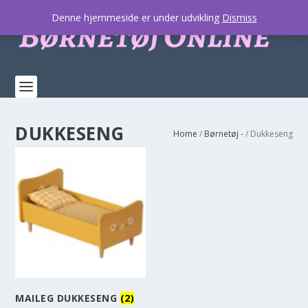
Denne hjemmeside er under udvikling
Dismiss
DUKKESENG
Home
/
Børnetøj -
/ Dukkeseng
MAILEG DUKKESENG
(2)