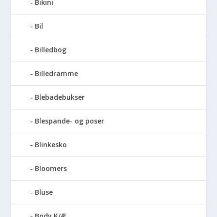
Bikini
Bil
Billedbog
Billedramme
Blebadebukser
Blespande- og poser
Blinkesko
Bloomers
Bluse
Body K/Æ