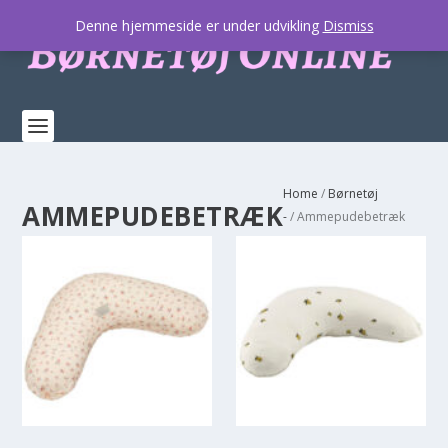
Denne hjemmeside er under udvikling
Dismiss
Home
/
Børnetøj
AMMEPUDEBETRÆK
-
/ Ammepudebetræk