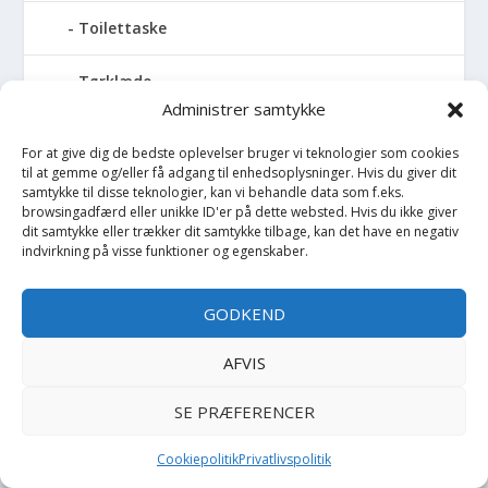
Toilettaske
Tørklæde
Administrer samtykke
Trækdyr
For at give dig de bedste oplevelser bruger vi teknologier som cookies
til at gemme og/eller få adgang til enhedsoplysninger. Hvis du giver dit
Trækvogn
samtykke til disse teknologier, kan vi behandle data som f.eks.
browsingadfærd eller unikke ID'er på dette websted. Hvis du ikke giver
dit samtykke eller trækker dit samtykke tilbage, kan det have en negativ
Træningssæt
indvirkning på visse funktioner og egenskaber.
Trusser
GODKEND
Tumledyr
AFVIS
Tunika
SE PRÆFERENCER
Tusch
Cookiepolitik
Privatlivspolitik