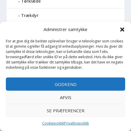
Tørklæde
Trækdyr
Administrer samtykke
Trækvogn
For at give dig de bedste oplevelser bruger vi teknologier som cookies
Træningssæt
til at gemme og/eller få adgang til enhedsoplysninger. Hvis du giver dit
samtykke til disse teknologier, kan vi behandle data som f.eks.
browsingadfærd eller unikke ID'er på dette websted. Hvis du ikke giver
Trusser
dit samtykke eller trækker dit samtykke tilbage, kan det have en negativ
indvirkning på visse funktioner og egenskaber.
Tumledyr
GODKEND
Tunika
AFVIS
Tusch
SE PRÆFERENCER
Udklædning
Cookiepolitik
Privatlivspolitik
Undertøj