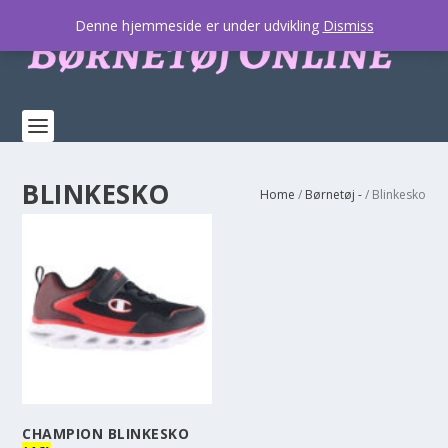
Denne hjemmeside er under udvikling
Dismiss
BLINKESKO
Home
/
Børnetøj -
/ Blinkesko
CHAMPION BLINKESKO