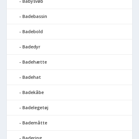
Babysvøb
Badebassin
Badebold
Badedyr
Badehætte
Badehat
Badekåbe
Badelegetøj
Bademåtte
Badering