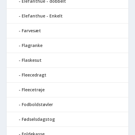
Elefanthue - dobbelt
Elefanthue - Enkelt
Farvesæt
Flagranke
Flaskesut
Fleecedragt
Fleecetrøje
Fodboldstøvler
Fødselsdagstog
Foldekasse