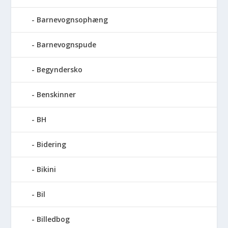
Barnevognsophæng
Barnevognspude
Begyndersko
Benskinner
BH
Bidering
Bikini
Bil
Billedbog