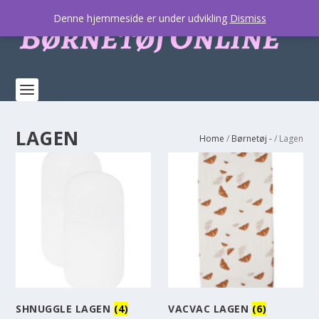
Denne hjemmeside er under udvikling
Dismiss
LAGEN
Home
/
Børnetøj -
/ Lagen
SHNUGGLE LAGEN
(4)
VACVAC LAGEN
(6)