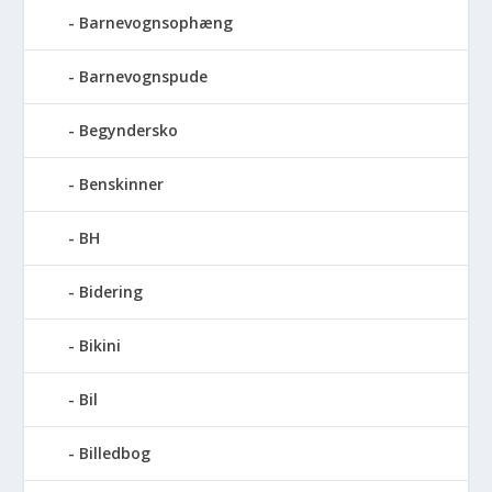
Barnevognsophæng
Barnevognspude
Begyndersko
Benskinner
BH
Bidering
Bikini
Bil
Billedbog