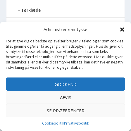
Tørklæde
Trækdyr
Administrer samtykke
Trækvogn
For at give dig de bedste oplevelser bruger vi teknologier som cookies
til at gemme og/eller få adgang til enhedsoplysninger. Hvis du giver dit
samtykke til disse teknologier, kan vi behandle data som f.eks.
Træningssæt
browsingadfærd eller unikke ID'er på dette websted. Hvis du ikke giver
dit samtykke eller trækker dit samtykke tilbage, kan det have en negativ
Trusser
indvirkning på visse funktioner og egenskaber.
Tumledyr
GODKEND
Tunika
AFVIS
SE PRÆFERENCER
Tusch
Cookiepolitik
Privatlivspolitik
Udklædning