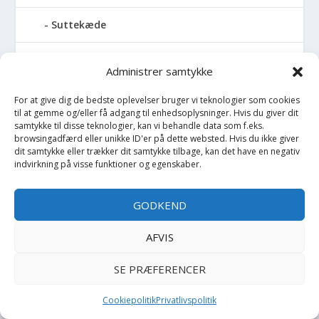
Suttekæde
Sutter
Administrer samtykke
Svømmebælte
For at give dig de bedste oplevelser bruger vi teknologier som cookies
til at gemme og/eller få adgang til enhedsoplysninger. Hvis du giver dit
samtykke til disse teknologier, kan vi behandle data som f.eks.
Svømmebræt
browsingadfærd eller unikke ID'er på dette websted. Hvis du ikke giver
dit samtykke eller trækker dit samtykke tilbage, kan det have en negativ
Svømmebriller
indvirkning på visse funktioner og egenskaber.
Svømmefødder
GODKEND
Svømmevest
AFVIS
SE PRÆFERENCER
Svømmevinger
Cookiepolitik
Privatlivspolitik
Sweatpants