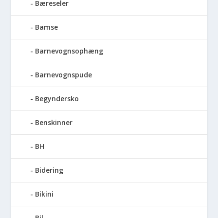
Bæreseler
Bamse
Barnevognsophæng
Barnevognspude
Begyndersko
Benskinner
BH
Bidering
Bikini
Bil