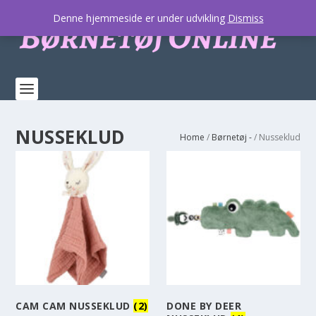
Denne hjemmeside er under udvikling
Dismiss
NUSSEKLUD
Home
/
Børnetøj -
/ Nusseklud
CAM CAM NUSSEKLUD
(2)
DONE BY DEER