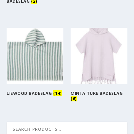
BADESLAG
(2)
LIEWOOD BADESLAG
(14)
MINI A TURE BADESLAG
(6)