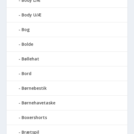
Body L/Æ
Body U/Æ
Bog
Bolde
Bøllehat
Bord
Børnebestik
Børnehavetaske
Boxershorts
Brætspil