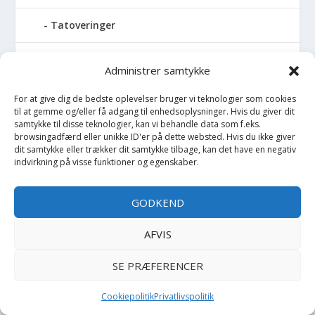
Tatoveringer
Tavle
Administrer samtykke
Termoflaske
For at give dig de bedste oplevelser bruger vi teknologier som cookies
til at gemme og/eller få adgang til enhedsoplysninger. Hvis du giver dit
samtykke til disse teknologier, kan vi behandle data som f.eks.
Termometer
browsingadfærd eller unikke ID'er på dette websted. Hvis du ikke giver
dit samtykke eller trækker dit samtykke tilbage, kan det have en negativ
indvirkning på visse funktioner og egenskaber.
Termotøj
Tilbehør
GODKEND
Tog
AFVIS
SE PRÆFERENCER
Togskinner
Cookiepolitik
Privatlivspolitik
Toilettaske