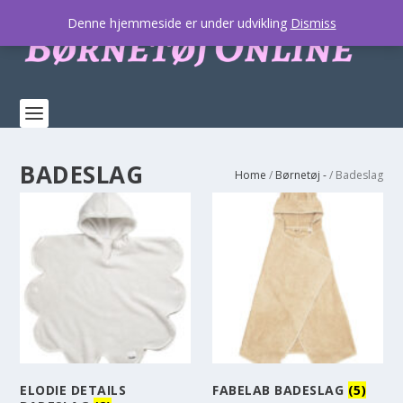
Denne hjemmeside er under udvikling
Dismiss
BADESLAG
Home
/
Børnetøj -
/ Badeslag
ELODIE DETAILS
FABELAB BADESLAG
(5)