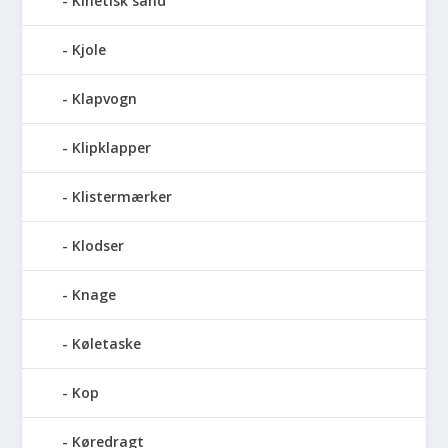
Kinetisk sand
Kjole
Klapvogn
Klipklapper
Klistermærker
Klodser
Knage
Køletaske
Kop
Køredragt