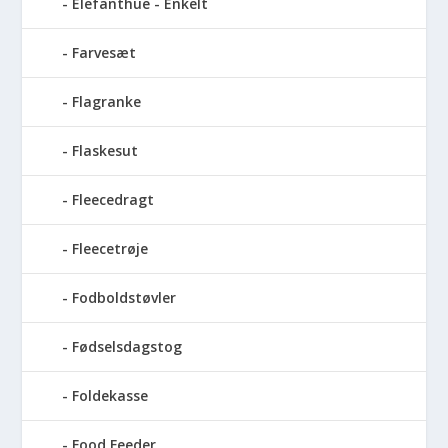
Elefanthue - Enkelt
Farvesæt
Flagranke
Flaskesut
Fleecedragt
Fleecetrøje
Fodboldstøvler
Fødselsdagstog
Foldekasse
Food Feeder