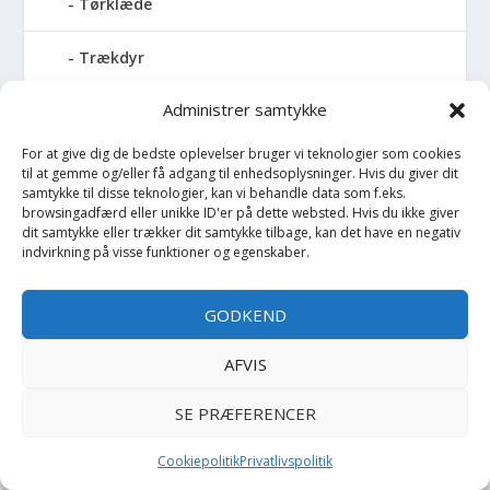
Tørklæde
Trækdyr
Administrer samtykke
Trækvogn
For at give dig de bedste oplevelser bruger vi teknologier som cookies
Træningssæt
til at gemme og/eller få adgang til enhedsoplysninger. Hvis du giver dit
samtykke til disse teknologier, kan vi behandle data som f.eks.
browsingadfærd eller unikke ID'er på dette websted. Hvis du ikke giver
Trusser
dit samtykke eller trækker dit samtykke tilbage, kan det have en negativ
indvirkning på visse funktioner og egenskaber.
Tumledyr
GODKEND
Tunika
AFVIS
Tusch
SE PRÆFERENCER
Udklædning
Cookiepolitik
Privatlivspolitik
Undertøj