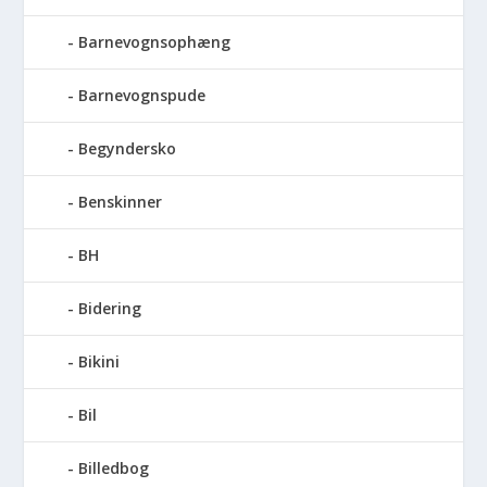
Barnevognsophæng
Barnevognspude
Begyndersko
Benskinner
BH
Bidering
Bikini
Bil
Billedbog