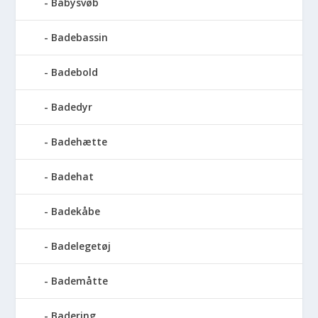
Babysvøb
Badebassin
Badebold
Badedyr
Badehætte
Badehat
Badekåbe
Badelegetøj
Bademåtte
Badering