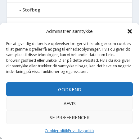
Stofbog
Stol
Administrer samtykke
Stoleunderlag
For at give dig de bedste oplevelser bruger vi teknologier som cookies
til at gemme og/eller få adgang til enhedsoplysninger. Hvis du giver dit
samtykke til disse teknologier, kan vi behandle data som f.eks.
Støvler
browsingadfærd eller unikke ID'er på dette websted. Hvis du ikke giver
dit samtykke eller trækker dit samtykke tilbage, kan det have en negativ
Strømpebukser
indvirkning på visse funktioner og egenskaber.
Strømper
GODKEND
Sutteflaske
AFVIS
Suttekæde
SE PRÆFERENCER
Cookiepolitik
Privatlivspolitik
Sutter