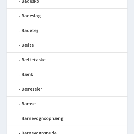
Badesko
Badeslag
Badetøj
Bælte
Bæltetaske
Bænk
Bæreseler
Bamse
Barnevognsophæng
Barnevognspude