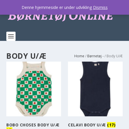
Denne hjemmeside er under udvikling
Dismiss
BODY U/Æ
Home
/
Børnetøj -
/ Body U/Æ
BOBO CHOSES BODY U/Æ
CELAVI BODY U/Æ
(17)