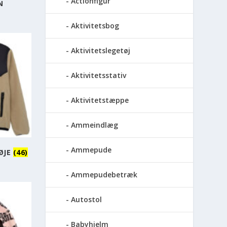
Actionfigur
N
Aktivitetsbog
Aktivitetslegetøj
Aktivitetsstativ
Aktivitetstæppe
Ammeindlæg
Ammepude
ØJE
(46)
Ammepudebetræk
Autostol
Babyhjelm