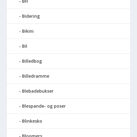
BH
Bidering
Bikini
Bil
Billedbog
Billedramme
Blebadebukser
Blespande- og poser
Blinkesko
Bloomers