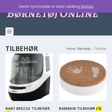
Denne hjemmeside er under udvikling
Dismiss
TILBEHØR
Home
/
Børnetøj -
/ Tilbehør
BABY BREZZA TILBEHØR
BAMBAM TILBEHØR
(1)