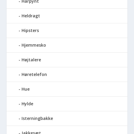
Hårpynt
Heldragt
Hipsters
Hjemmesko
Højtalere
Høretelefon
Hue
Hylde
Isterningbakke
Jakkesæt