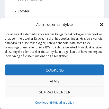
Støvler
Strømpebukser
Administrer samtykke
For at give dig de bedste oplevelser bruger vi teknologier som cookies
Strømper
til at gemme og/eller få adgang til enhedsoplysninger. Hvis du giver dit
samtykke til disse teknologier, kan vi behandle data som f.eks.
Sutteflaske
browsingadfærd eller unikke ID'er på dette websted. Hvis du ikke giver
dit samtykke eller trækker dit samtykke tilbage, kan det have en negativ
indvirkning på visse funktioner og egenskaber.
Suttekæde
GODKEND
Sutter
AFVIS
Svømmebælte
SE PRÆFERENCER
Svømmebræt
Cookiepolitik
Privatlivspolitik
Svømmebriller