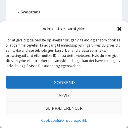
Sweatsæt
Sweatshirt
Administrer samtykke
T-Shirt
For at give dig de bedste oplevelser bruger vi teknologier som cookies
til at gemme og/eller få adgang til enhedsoplysninger. Hvis du giver dit
samtykke til disse teknologier, kan vi behandle data som f.eks.
Tæppe
browsingadfærd eller unikke ID'er på dette websted. Hvis du ikke giver
dit samtykke eller trækker dit samtykke tilbage, kan det have en negativ
indvirkning på visse funktioner og egenskaber.
Tallerken
Tandæske
GODKEND
AFVIS
Tanktop
SE PRÆFERENCER
Taske
Cookiepolitik
Privatlivspolitik
Tatoveringer