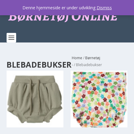
Denne hjemmeside er under udvikling
Dismiss
Home
/
Børnetøj
BLEBADEBUKSER
-
/ Blebadebukser