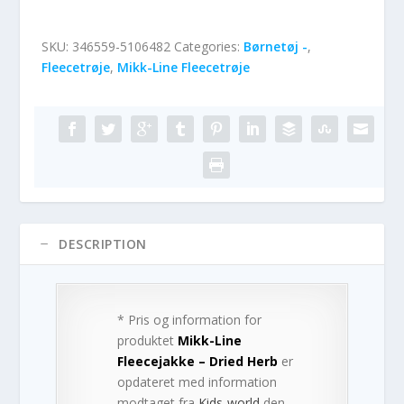
SKU:
346559-5106482
Categories:
Børnetøj -
,
Fleecetrøje
,
Mikk-Line Fleecetrøje
DESCRIPTION
* Pris og information for
produktet
Mikk-Line
Fleecejakke – Dried Herb
er
opdateret med information
modtaget fra
Kids-world
den