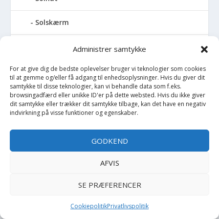
Solskærm
Sommerdragt
Administrer samtykke
For at give dig de bedste oplevelser bruger vi teknologier som cookies
Sommerjakke
til at gemme og/eller få adgang til enhedsoplysninger. Hvis du giver dit
samtykke til disse teknologier, kan vi behandle data som f.eks.
Sovepose
browsingadfærd eller unikke ID'er på dette websted. Hvis du ikke giver
dit samtykke eller trækker dit samtykke tilbage, kan det have en negativ
indvirkning på visse funktioner og egenskaber.
Spand
GODKEND
Sparegris
AFVIS
Sparkedragt
SE PRÆFERENCER
Spejl
Cookiepolitik
Privatlivspolitik
Spil