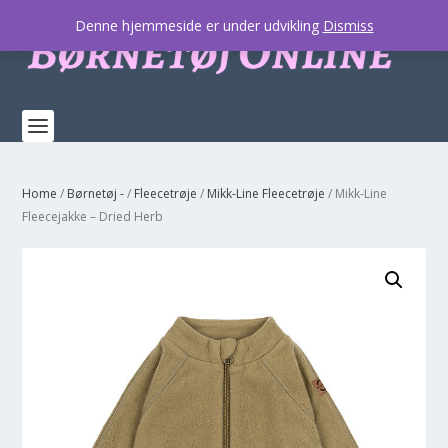
Denne hjemmeside er under udvikling
Dismiss
Home
/
Børnetøj -
/
Fleecetrøje
/
Mikk-Line Fleecetrøje
/ Mikk-Line
Fleecejakke – Dried Herb