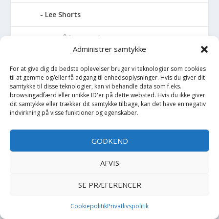
Lee Shorts
LEGOÂ® Wear Shorts
Administrer samtykke
Levis Shorts
For at give dig de bedste oplevelser bruger vi teknologier som cookies
til at gemme og/eller få adgang til enhedsoplysninger. Hvis du giver dit
Lil Atelier Shorts
samtykke til disse teknologier, kan vi behandle data som f.eks.
browsingadfærd eller unikke ID'er på dette websted. Hvis du ikke giver
dit samtykke eller trækker dit samtykke tilbage, kan det have en negativ
Little Marc Jacobs Shorts
indvirkning på visse funktioner og egenskaber.
LMTD Shorts
GODKEND
Lyle & Scott Shorts
AFVIS
Mads Nørgaard Shorts
SE PRÆFERENCER
MarMar Shorts
Cookiepolitik
Privatlivspolitik