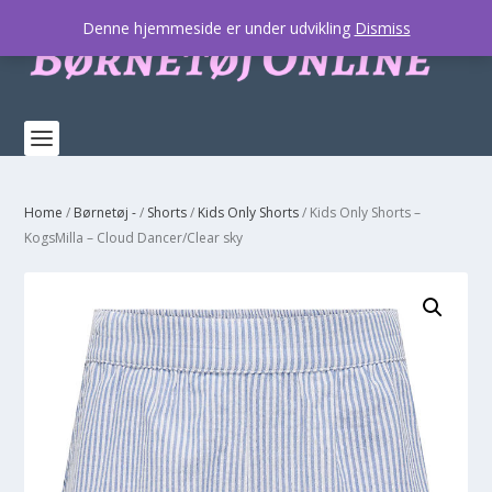
Denne hjemmeside er under udvikling
Dismiss
Home
/
Børnetøj -
/
Shorts
/
Kids Only Shorts
/ Kids Only Shorts –
KogsMilla – Cloud Dancer/Clear sky