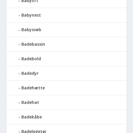
Babylift
Babynest
Babysvøb
Badebassin
Badebold
Badedyr
Badehætte
Badehat
Badekåbe
Badelegetøj