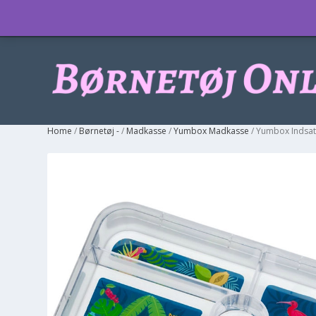
Info
Home
/
Børnetøj -
/
Madkasse
/
Yumbox Madkasse
/ Yumbox Indsat