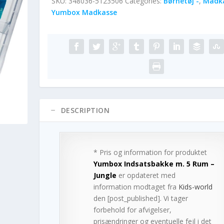
SKU:
348036-5123506
Categories:
Børnetøj -
,
Madk
Yumbox Madkasse
DESCRIPTION
* Pris og information for produktet
Yumbox Indsatsbakke m. 5 Rum –
Jungle
er opdateret med
information modtaget fra
Kids-world
den [post_published]. Vi tager
forbehold for afvigelser,
prisændringer og eventuelle fejl i det