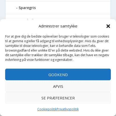
Sparegris
Sparkedragt
Administrer samtykke
Spejl
For at give dig de bedste oplevelser bruger vi teknologier som cookies
til at gemme og/eller få adgang til enhedsoplysninger. Hvis du giver dit
Spil
samtykke til disse teknologier, kan vi behandle data som f.eks.
browsingadfærd eller unikke ID'er på dette websted. Hvis du ikke giver
dit samtykke eller trækker dit samtykke tilbage, kan det have en negativ
Spilledåse
indvirkning på visse funktioner og egenskaber.
Spisesæt
GODKEND
Sportstaske
AFVIS
Sprinkler
SE PRÆFERENCER
Stablelegetøj
Cookiepolitik
Privatlivspolitik