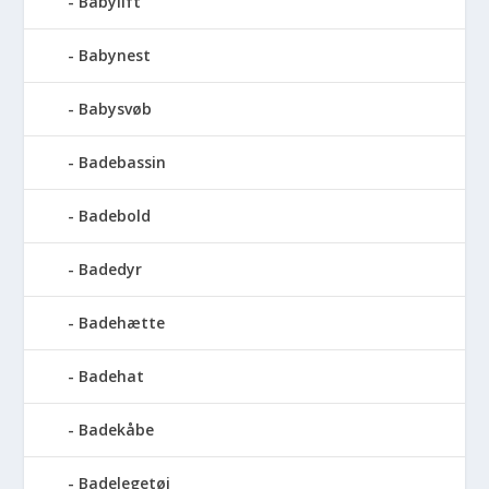
Babylift
Babynest
Babysvøb
Badebassin
Badebold
Badedyr
Badehætte
Badehat
Badekåbe
Badelegetøj