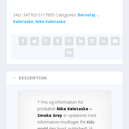
SKU:
347703-5117895
Categories:
Børnetøj -
,
Køletaske
,
Nike Køletaske
DESCRIPTION
* Pris og information for
produktet
Nike Køletaske –
Smoke Grey
er opdateret med
information modtaget fra
Kids-
world
den [post_published]. Vi