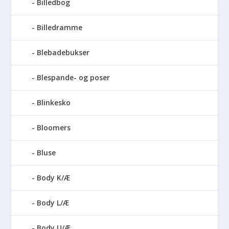
Billedbog
Billedramme
Blebadebukser
Blespande- og poser
Blinkesko
Bloomers
Bluse
Body K/Æ
Body L/Æ
Body U/Æ