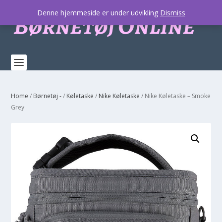
Denne hjemmeside er under udvikling
Dismiss
Home
/
Børnetøj -
/
Køletaske
/
Nike Køletaske
/ Nike Køletaske – Smoke
Grey