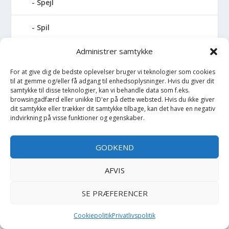
Spejl
Spil
Administrer samtykke
Spilledåse
For at give dig de bedste oplevelser bruger vi teknologier som cookies
Spisesæt
til at gemme og/eller få adgang til enhedsoplysninger. Hvis du giver dit
samtykke til disse teknologier, kan vi behandle data som f.eks.
browsingadfærd eller unikke ID'er på dette websted. Hvis du ikke giver
Sportstaske
dit samtykke eller trækker dit samtykke tilbage, kan det have en negativ
indvirkning på visse funktioner og egenskaber.
Sprinkler
GODKEND
Stablelegetøj
AFVIS
Stofble
SE PRÆFERENCER
Stofbog
Cookiepolitik
Privatlivspolitik
Stol