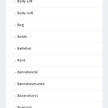
Body L/Æ
Body U/Æ
Bog
Bolde
Bøllehat
Bord
Børnebestik
Børnehavetaske
Boxershorts
Brætspil