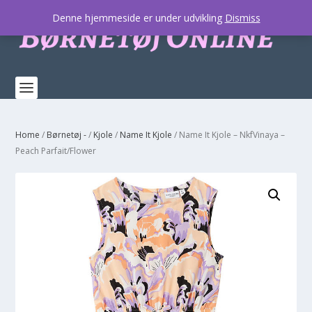
Denne hjemmeside er under udvikling
Dismiss
Home
/
Børnetøj -
/
Kjole
/
Name It Kjole
/ Name It Kjole – NkfVinaya –
Peach Parfait/Flower