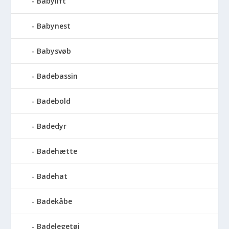
Babylift
Babynest
Babysvøb
Badebassin
Badebold
Badedyr
Badehætte
Badehat
Badekåbe
Badelegetøj