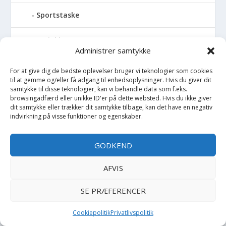
Sportstaske
Sprinkler
Administrer samtykke
Stablelegetøj
For at give dig de bedste oplevelser bruger vi teknologier som cookies
til at gemme og/eller få adgang til enhedsoplysninger. Hvis du giver dit
Stofble
samtykke til disse teknologier, kan vi behandle data som f.eks.
browsingadfærd eller unikke ID'er på dette websted. Hvis du ikke giver
dit samtykke eller trækker dit samtykke tilbage, kan det have en negativ
Stofbog
indvirkning på visse funktioner og egenskaber.
Stol
GODKEND
Stoleunderlag
AFVIS
Støvler
SE PRÆFERENCER
Strømpebukser
Cookiepolitik
Privatlivspolitik