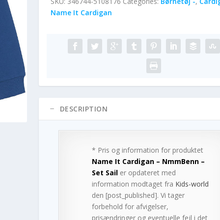
SKU:
346744-5108176
Categories:
Børnetøj -
,
Cardi
Name It Cardigan
DESCRIPTION
* Pris og information for produktet
Name It Cardigan – NmmBenn –
Set Sail
er opdateret med
information modtaget fra
Kids-world
den [post_published]. Vi tager
forbehold for afvigelser,
prisændringer og eventuelle fejl i det