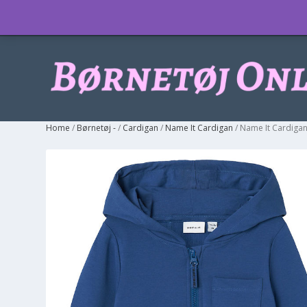
Info
Home
/
Børnetøj -
/
Cardigan
/
Name It Cardigan
/ Name It Cardigan