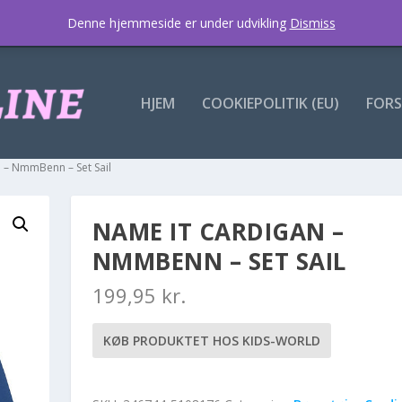
Denne hjemmeside er under udvikling
Dismiss
HJEM
COOKIEPOLITIK (EU)
FORS
 – NmmBenn – Set Sail
NAME IT CARDIGAN –
NMMBENN – SET SAIL
199,95
kr.
KØB PRODUKTET HOS KIDS-WORLD