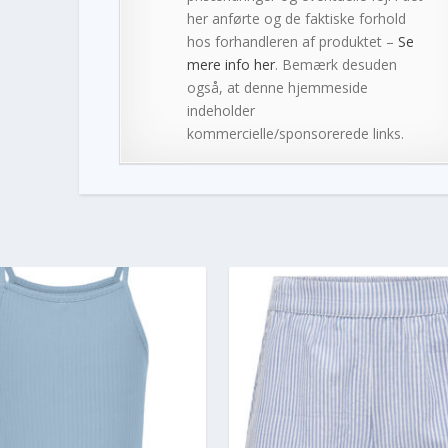
her anførte og de faktiske forhold
hos forhandleren af produktet –
Se
mere info her
. Bemærk desuden
også, at denne hjemmeside
indeholder
kommercielle/sponsorerede links.