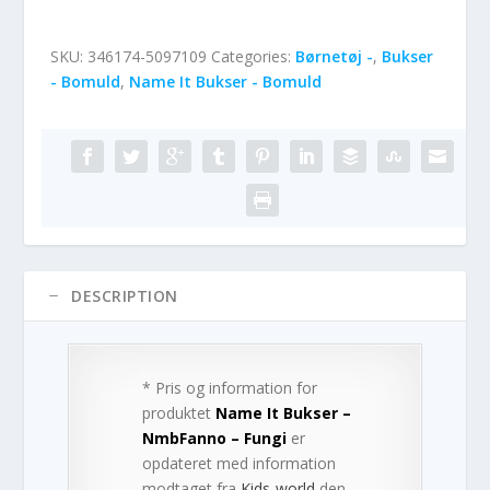
SKU:
346174-5097109
Categories:
Børnetøj -
,
Bukser
- Bomuld
,
Name It Bukser - Bomuld
DESCRIPTION
* Pris og information for
produktet
Name It Bukser –
NmbFanno – Fungi
er
opdateret med information
modtaget fra
Kids-world
den