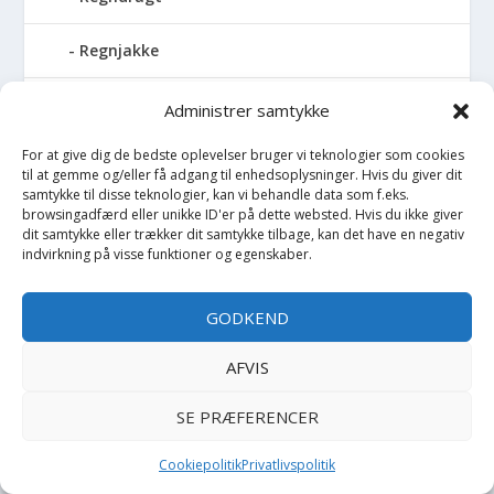
Regnjakke
Regnslag
Administrer samtykke
For at give dig de bedste oplevelser bruger vi teknologier som cookies
Regntøj
til at gemme og/eller få adgang til enhedsoplysninger. Hvis du giver dit
samtykke til disse teknologier, kan vi behandle data som f.eks.
Rulleskøjter
browsingadfærd eller unikke ID'er på dette websted. Hvis du ikke giver
dit samtykke eller trækker dit samtykke tilbage, kan det have en negativ
indvirkning på visse funktioner og egenskaber.
Rygsæk
GODKEND
Sandal
AFVIS
Sandlegetøj
SE PRÆFERENCER
Savlesmæk
Cookiepolitik
Privatlivspolitik
Seng