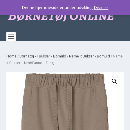
Denne hjemmeside er under udvikling
Dismiss
Home
/
Børnetøj -
/
Bukser - Bomuld
/
Name It Bukser - Bomuld
/ Name
It Bukser – NmbFanno – Fungi