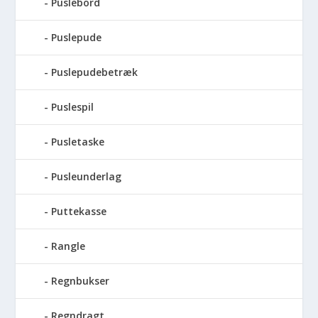
Puslebord
Puslepude
Puslepudebetræk
Puslespil
Pusletaske
Pusleunderlag
Puttekasse
Rangle
Regnbukser
Regndragt