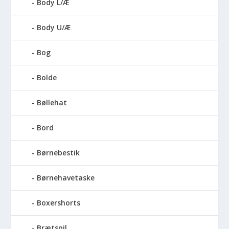
Body L/Æ
Body U/Æ
Bog
Bolde
Bøllehat
Bord
Børnebestik
Børnehavetaske
Boxershorts
Brætspil