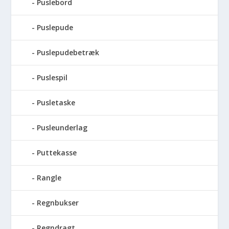
Puslebord
Puslepude
Puslepudebetræk
Puslespil
Pusletaske
Pusleunderlag
Puttekasse
Rangle
Regnbukser
Regndragt