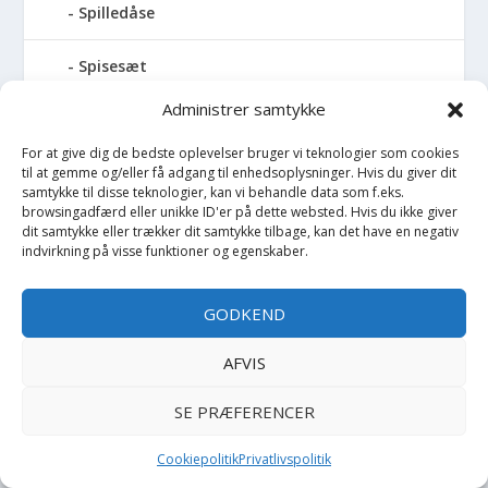
Spilledåse
Spisesæt
Administrer samtykke
Sportstaske
For at give dig de bedste oplevelser bruger vi teknologier som cookies
Sprinkler
til at gemme og/eller få adgang til enhedsoplysninger. Hvis du giver dit
samtykke til disse teknologier, kan vi behandle data som f.eks.
browsingadfærd eller unikke ID'er på dette websted. Hvis du ikke giver
Stablelegetøj
dit samtykke eller trækker dit samtykke tilbage, kan det have en negativ
indvirkning på visse funktioner og egenskaber.
Stofble
GODKEND
Stofbog
AFVIS
Stol
SE PRÆFERENCER
Stoleunderlag
Cookiepolitik
Privatlivspolitik