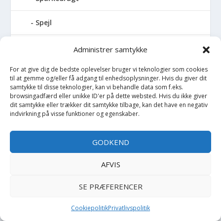
Spejl
Spil
Administrer samtykke
For at give dig de bedste oplevelser bruger vi teknologier som cookies
Spilledåse
til at gemme og/eller få adgang til enhedsoplysninger. Hvis du giver dit
samtykke til disse teknologier, kan vi behandle data som f.eks.
Spisesæt
browsingadfærd eller unikke ID'er på dette websted. Hvis du ikke giver
dit samtykke eller trækker dit samtykke tilbage, kan det have en negativ
indvirkning på visse funktioner og egenskaber.
Sportstaske
GODKEND
Sprinkler
AFVIS
Stablelegetøj
SE PRÆFERENCER
Stofble
Cookiepolitik
Privatlivspolitik
Stofbog