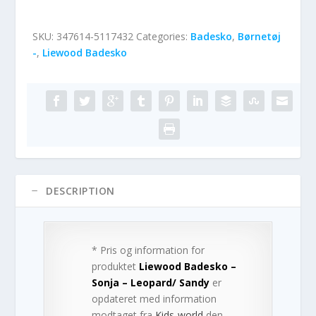
SKU:
347614-5117432
Categories:
Badesko
,
Børnetøj
-
,
Liewood Badesko
DESCRIPTION
* Pris og information for
produktet
Liewood Badesko –
Sonja – Leopard/ Sandy
er
opdateret med information
modtaget fra
Kids-world
den