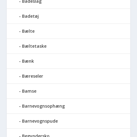
Badeslag
Badetøj
Bælte
Bæltetaske
Bænk
Bæreseler
Bamse
Barnevognsophæng
Barnevognspude
Begyndersko