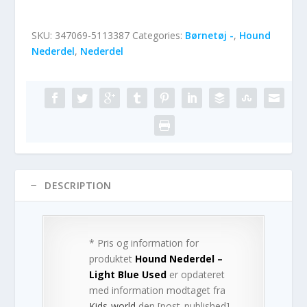
SKU:
347069-5113387
Categories:
Børnetøj -
,
Hound
Nederdel
,
Nederdel
DESCRIPTION
* Pris og information for
produktet
Hound Nederdel –
Light Blue Used
er opdateret
med information modtaget fra
Kids-world
den [post_published].