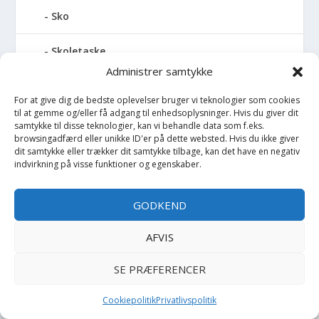
Sko
Skoletaske
Administrer samtykke
Skovl
For at give dig de bedste oplevelser bruger vi teknologier som cookies
til at gemme og/eller få adgang til enhedsoplysninger. Hvis du giver dit
Skuldertaske
samtykke til disse teknologier, kan vi behandle data som f.eks.
browsingadfærd eller unikke ID'er på dette websted. Hvis du ikke giver
dit samtykke eller trækker dit samtykke tilbage, kan det have en negativ
Slim
indvirkning på visse funktioner og egenskaber.
Slips
GODKEND
Smækbukser
AFVIS
Sminke
SE PRÆFERENCER
Smykker
Cookiepolitik
Privatlivspolitik