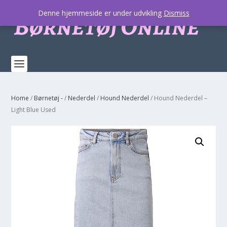
Denne hjemmeside er under udvikling
Dismiss
Home
/
Børnetøj -
/
Nederdel
/
Hound Nederdel
/ Hound Nederdel –
Light Blue Used