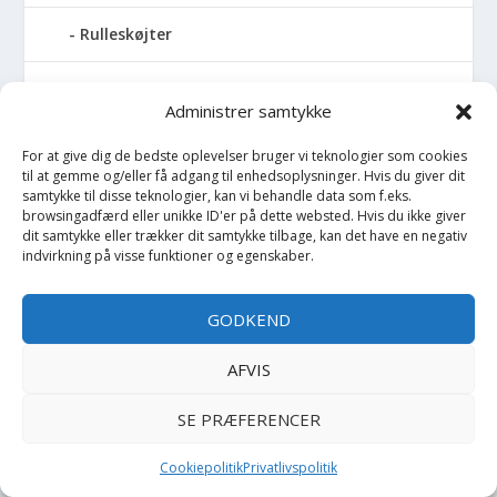
Rulleskøjter
Rygsæk
Administrer samtykke
Sandal
For at give dig de bedste oplevelser bruger vi teknologier som cookies
til at gemme og/eller få adgang til enhedsoplysninger. Hvis du giver dit
Sandlegetøj
samtykke til disse teknologier, kan vi behandle data som f.eks.
browsingadfærd eller unikke ID'er på dette websted. Hvis du ikke giver
dit samtykke eller trækker dit samtykke tilbage, kan det have en negativ
Savlesmæk
indvirkning på visse funktioner og egenskaber.
Seng
GODKEND
Sengehimmel
AFVIS
Sengelomme
SE PRÆFERENCER
Sengerand
Cookiepolitik
Privatlivspolitik