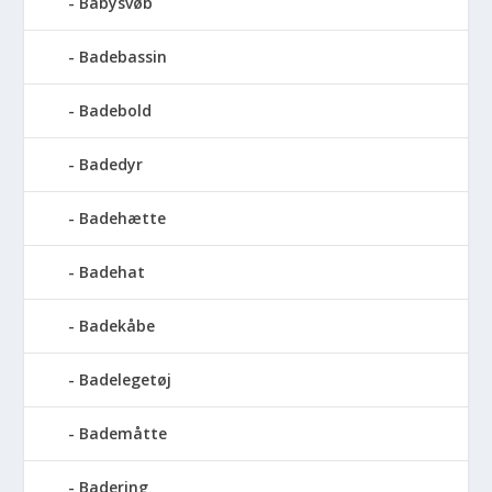
Babysvøb
Badebassin
Badebold
Badedyr
Badehætte
Badehat
Badekåbe
Badelegetøj
Bademåtte
Badering