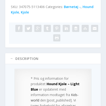
SKU:
347075-5113406
Categories:
Børnetøj -
,
Hound
Kjole
,
Kjole
DESCRIPTION
* Pris og information for
produktet
Hound Kjole – Light
Blue
er opdateret med
information modtaget fra
Kids-
world
den [post_published]. Vi
tager forbehold for afvigelser,