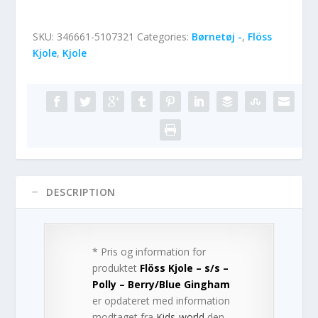
SKU:
346661-5107321
Categories:
Børnetøj -
,
Flöss
Kjole
,
Kjole
DESCRIPTION
* Pris og information for
produktet
Flöss Kjole – s/s –
Polly – Berry/Blue Gingham
er opdateret med information
modtaget fra
Kids-world
den