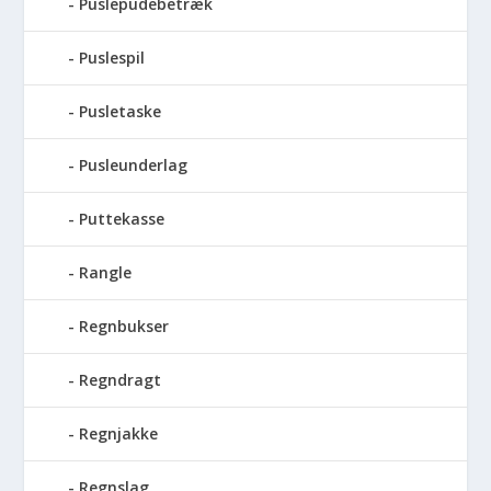
Puslepudebetræk
Puslespil
Pusletaske
Pusleunderlag
Puttekasse
Rangle
Regnbukser
Regndragt
Regnjakke
Regnslag