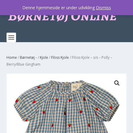
Denne hjemmeside er under udvikling
Dismiss
Home
/
Børnetøj -
/
Kjole
/
Flöss Kjole
/ Flöss Kjole – s/s – Polly –
Berry/Blue Gingham