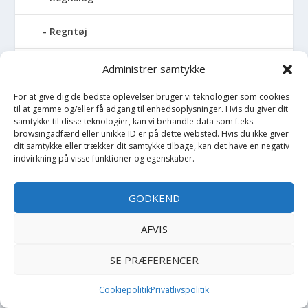
Regntøj
Rulleskøjter
Administrer samtykke
For at give dig de bedste oplevelser bruger vi teknologier som cookies
Rygsæk
til at gemme og/eller få adgang til enhedsoplysninger. Hvis du giver dit
samtykke til disse teknologier, kan vi behandle data som f.eks.
Sandal
browsingadfærd eller unikke ID'er på dette websted. Hvis du ikke giver
dit samtykke eller trækker dit samtykke tilbage, kan det have en negativ
indvirkning på visse funktioner og egenskaber.
Sandlegetøj
GODKEND
Savlesmæk
AFVIS
Seng
SE PRÆFERENCER
Sengehimmel
Cookiepolitik
Privatlivspolitik
Sengelomme