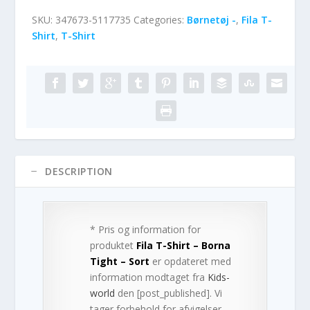
SKU:
347673-5117735
Categories:
Børnetøj -
,
Fila T-
Shirt
,
T-Shirt
DESCRIPTION
* Pris og information for
produktet
Fila T-Shirt – Borna
Tight – Sort
er opdateret med
information modtaget fra
Kids-
world
den [post_published]. Vi
tager forbehold for afvigelser,