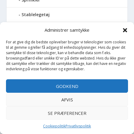
Stablelegetøj
Stofble
Administrer samtykke
For at give dig de bedste oplevelser bruger vi teknologier som cookies
Stofbog
til at gemme og/eller få adgang til enhedsoplysninger. Hvis du giver dit
samtykke til disse teknologier, kan vi behandle data som f.eks.
Stol
browsingadfærd eller unikke ID'er på dette websted. Hvis du ikke giver
dit samtykke eller trækker dit samtykke tilbage, kan det have en negativ
indvirkning på visse funktioner og egenskaber.
Stoleunderlag
GODKEND
Støvler
AFVIS
Strømpebukser
SE PRÆFERENCER
Strømper
Cookiepolitik
Privatlivspolitik
Sutteflaske