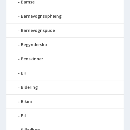
Bamse
Barnevognsophæng
Barnevognspude
Begyndersko
Benskinner
BH
Bidering
Bikini
Bil
Billedbog