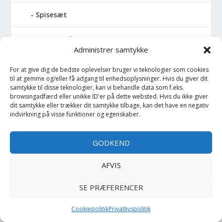
Spisesæt
Sportstaske
Administrer samtykke
Sprinkler
For at give dig de bedste oplevelser bruger vi teknologier som cookies
til at gemme og/eller få adgang til enhedsoplysninger. Hvis du giver dit
Stablelegetøj
samtykke til disse teknologier, kan vi behandle data som f.eks.
browsingadfærd eller unikke ID'er på dette websted. Hvis du ikke giver
dit samtykke eller trækker dit samtykke tilbage, kan det have en negativ
Stofble
indvirkning på visse funktioner og egenskaber.
Stofbog
GODKEND
Stol
AFVIS
Stoleunderlag
SE PRÆFERENCER
Støvler
Cookiepolitik
Privatlivspolitik