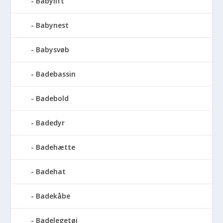
Babylift
Babynest
Babysvøb
Badebassin
Badebold
Badedyr
Badehætte
Badehat
Badekåbe
Badelegetøj