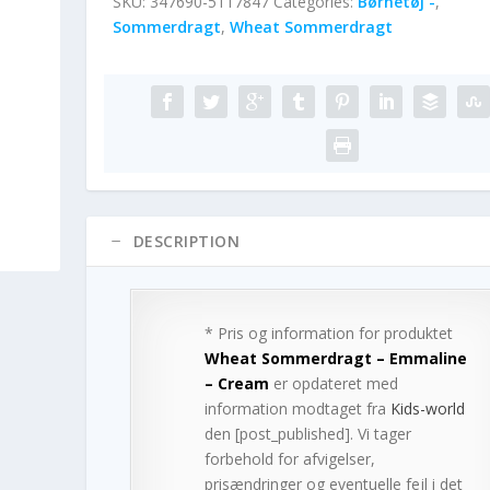
SKU:
347690-5117847
Categories:
Børnetøj -
,
Sommerdragt
,
Wheat Sommerdragt
DESCRIPTION
* Pris og information for produktet
Wheat Sommerdragt – Emmaline
– Cream
er opdateret med
information modtaget fra
Kids-world
den [post_published]. Vi tager
forbehold for afvigelser,
prisændringer og eventuelle fejl i det