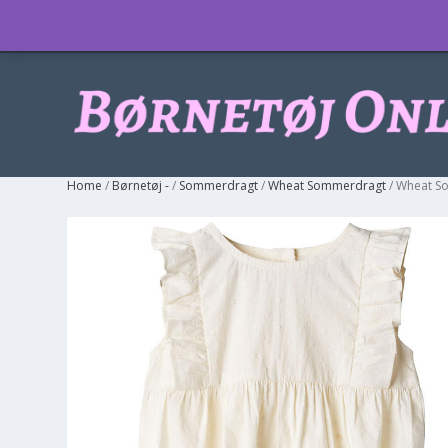
Info
Home
/
Børnetøj -
/
Sommerdragt
/
Wheat Sommerdragt
/ Wheat S