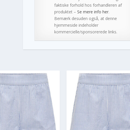
faktiske forhold hos forhandleren af
produktet –
Se mere info her
.
Bemærk desuden også, at denne
hjemmeside indeholder
kommercielle/sponsorerede links.