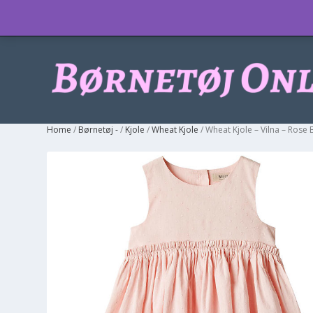
Info
Home
/
Børnetøj -
/
Kjole
/
Wheat Kjole
/ Wheat Kjole – Vilna – Rose B