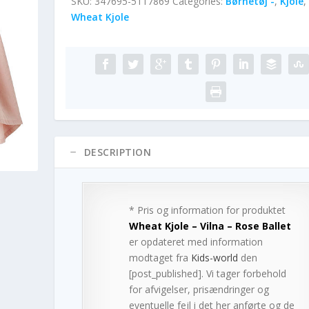
SKU:
347695-5117869
Categories:
Børnetøj -
,
Kjole
,
Wheat Kjole
DESCRIPTION
* Pris og information for produktet
Wheat Kjole – Vilna – Rose Ballet
er opdateret med information
modtaget fra
Kids-world
den
[post_published]. Vi tager forbehold
for afvigelser, prisændringer og
eventuelle fejl i det her anførte og de