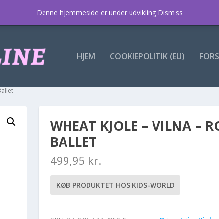
Denne hjemmeside er under udvikling
Dismiss
HJEM
COOKIEPOLITIK (EU)
FORS
allet
WHEAT KJOLE – VILNA – R
BALLET
499,95
kr.
KØB PRODUKTET HOS KIDS-WORLD