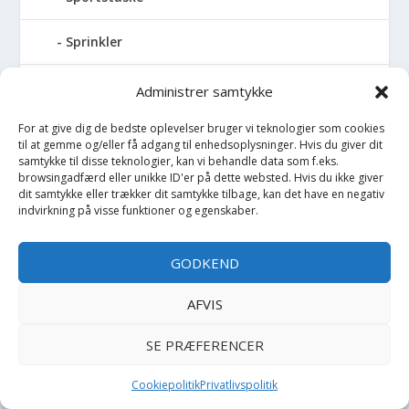
Sprinkler
Stablelegetøj
Administrer samtykke
For at give dig de bedste oplevelser bruger vi teknologier som cookies
Stofble
til at gemme og/eller få adgang til enhedsoplysninger. Hvis du giver dit
samtykke til disse teknologier, kan vi behandle data som f.eks.
Stofbog
browsingadfærd eller unikke ID'er på dette websted. Hvis du ikke giver
dit samtykke eller trækker dit samtykke tilbage, kan det have en negativ
indvirkning på visse funktioner og egenskaber.
Stol
GODKEND
Stoleunderlag
AFVIS
Støvler
SE PRÆFERENCER
Strømpebukser
Cookiepolitik
Privatlivspolitik
Strømper