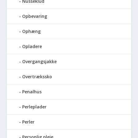
Nusseklud
Opbevaring
Ophæng
Opladere
Overgangsjakke
Overtrækssko
Penalhus
Perleplader
Perler
Personlig pleje