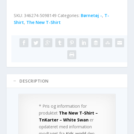
SKU:
346274-5098149
Categories:
Børnetøj -
,
T-
Shirt
,
The New T-Shirt
DESCRIPTION
* Pris og information for
produktet
The New T-Shirt –
TnKarter – White Swan
er
opdateret med information
modtaget fra
Kids-world
den