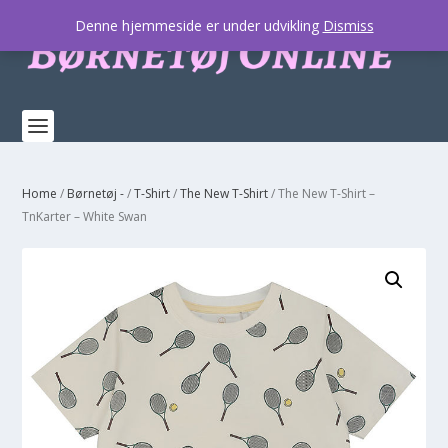
Denne hjemmeside er under udvikling
Dismiss
Home
/
Børnetøj -
/
T-Shirt
/
The New T-Shirt
/ The New T-Shirt –
TnKarter – White Swan