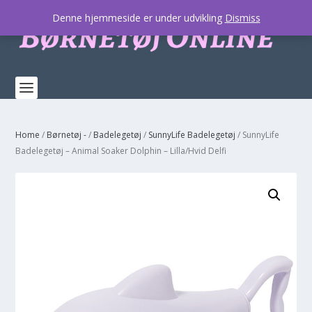
Denne hjemmeside er under udvikling
Dismiss
Home
/
Børnetøj -
/
Badelegetøj
/
SunnyLife Badelegetøj
/ SunnyLife
Badelegetøj – Animal Soaker Dolphin – Lilla/Hvid Delfi