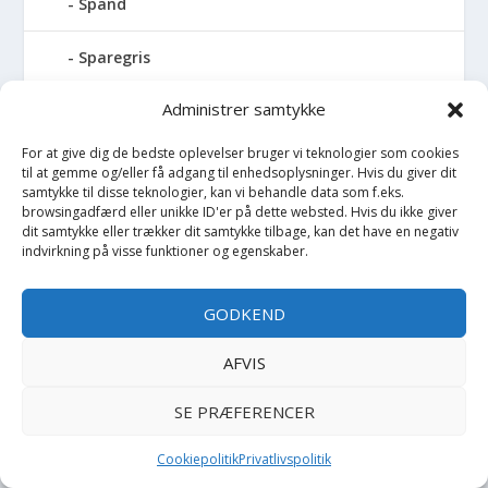
Spand
Sparegris
Administrer samtykke
Sparkedragt
For at give dig de bedste oplevelser bruger vi teknologier som cookies
Spejl
til at gemme og/eller få adgang til enhedsoplysninger. Hvis du giver dit
samtykke til disse teknologier, kan vi behandle data som f.eks.
browsingadfærd eller unikke ID'er på dette websted. Hvis du ikke giver
Spil
dit samtykke eller trækker dit samtykke tilbage, kan det have en negativ
indvirkning på visse funktioner og egenskaber.
Spilledåse
GODKEND
Spisesæt
AFVIS
Sportstaske
SE PRÆFERENCER
Sprinkler
Cookiepolitik
Privatlivspolitik
Stablelegetøj