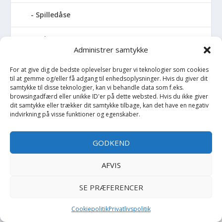
Spilledåse
Spisesæt
Administrer samtykke
Sportstaske
For at give dig de bedste oplevelser bruger vi teknologier som cookies
til at gemme og/eller få adgang til enhedsoplysninger. Hvis du giver dit
Sprinkler
samtykke til disse teknologier, kan vi behandle data som f.eks.
browsingadfærd eller unikke ID'er på dette websted. Hvis du ikke giver
dit samtykke eller trækker dit samtykke tilbage, kan det have en negativ
Stablelegetøj
indvirkning på visse funktioner og egenskaber.
Stofble
GODKEND
Stofbog
AFVIS
Stol
SE PRÆFERENCER
Stoleunderlag
Cookiepolitik
Privatlivspolitik