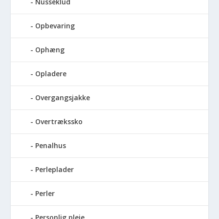
Nusseklud
Opbevaring
Ophæng
Opladere
Overgangsjakke
Overtrækssko
Penalhus
Perleplader
Perler
Personlig pleje