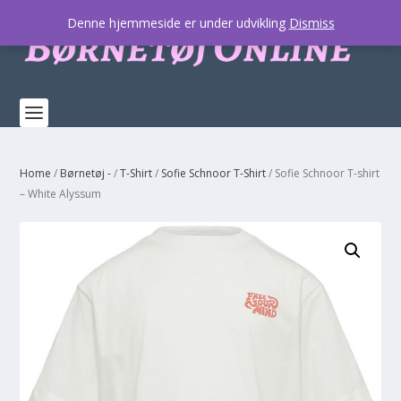
Denne hjemmeside er under udvikling
Dismiss
Home
/
Børnetøj -
/
T-Shirt
/
Sofie Schnoor T-Shirt
/ Sofie Schnoor T-shirt
– White Alyssum