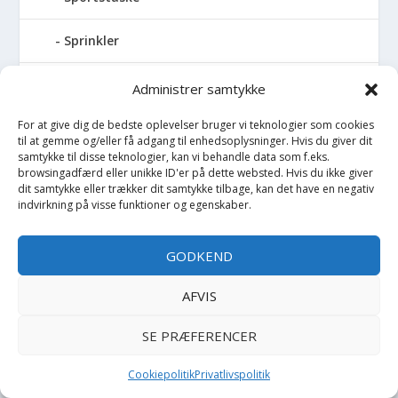
Sprinkler
Stablelegetøj
Administrer samtykke
For at give dig de bedste oplevelser bruger vi teknologier som cookies
Stofble
til at gemme og/eller få adgang til enhedsoplysninger. Hvis du giver dit
samtykke til disse teknologier, kan vi behandle data som f.eks.
Stofbog
browsingadfærd eller unikke ID'er på dette websted. Hvis du ikke giver
dit samtykke eller trækker dit samtykke tilbage, kan det have en negativ
indvirkning på visse funktioner og egenskaber.
Stol
GODKEND
Stoleunderlag
AFVIS
Støvler
SE PRÆFERENCER
Strømpebukser
Cookiepolitik
Privatlivspolitik
Strømper