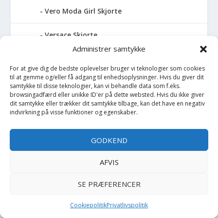
Vero Moda Girl Skjorte
Versace Skjorte
Administrer samtykke
Wheat Skjorte
For at give dig de bedste oplevelser bruger vi teknologier som cookies
til at gemme og/eller få adgang til enhedsoplysninger. Hvis du giver dit
Skjorte K/Æ
samtykke til disse teknologier, kan vi behandle data som f.eks.
browsingadfærd eller unikke ID'er på dette websted. Hvis du ikke giver
dit samtykke eller trækker dit samtykke tilbage, kan det have en negativ
Sko
indvirkning på visse funktioner og egenskaber.
Skoletaske
GODKEND
Skovl
AFVIS
Skuldertaske
SE PRÆFERENCER
Slim
Cookiepolitik
Privatlivspolitik