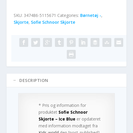
SKU:
347486-5115671
Categories:
Børnetøj -
,
Skjorte
,
Sofie Schnoor Skjorte
DESCRIPTION
* Pris og information for
produktet
Sofie Schnoor
Skjorte – Ice Blue
er opdateret
med information modtaget fra
Kids-world
den [post_published].