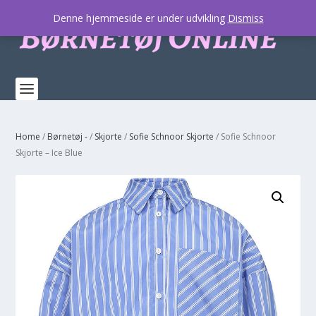
Denne hjemmeside er under udvikling
Dismiss
Home
/
Børnetøj -
/
Skjorte
/
Sofie Schnoor Skjorte
/ Sofie Schnoor
Skjorte – Ice Blue