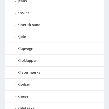
Jeans
Kasket
Kinetisk sand
Kjole
Klapvogn
Klipklapper
Klistermærker
Klodser
Knage
Køletaske