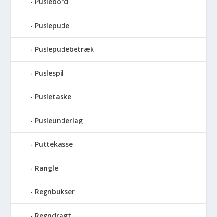
Puslebord
Puslepude
Puslepudebetræk
Puslespil
Pusletaske
Pusleunderlag
Puttekasse
Rangle
Regnbukser
Regndragt