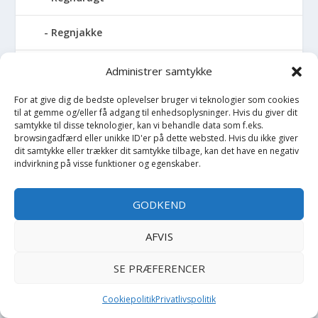
Regnjakke
Regnslag
Administrer samtykke
For at give dig de bedste oplevelser bruger vi teknologier som cookies
Regntøj
til at gemme og/eller få adgang til enhedsoplysninger. Hvis du giver dit
samtykke til disse teknologier, kan vi behandle data som f.eks.
Rulleskøjter
browsingadfærd eller unikke ID'er på dette websted. Hvis du ikke giver
dit samtykke eller trækker dit samtykke tilbage, kan det have en negativ
indvirkning på visse funktioner og egenskaber.
Rygsæk
GODKEND
Sandal
AFVIS
Sandlegetøj
SE PRÆFERENCER
Savlesmæk
Cookiepolitik
Privatlivspolitik
Seng