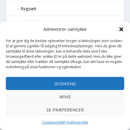
Rygsæk
Sandal
Administrer samtykke
Sandlegetøj
For at give dig de bedste oplevelser bruger vi teknologier som cookies
til at gemme og/eller få adgang til enhedsoplysninger. Hvis du giver dit
Savlesmæk
samtykke til disse teknologier, kan vi behandle data som f.eks.
browsingadfærd eller unikke ID'er på dette websted. Hvis du ikke giver
dit samtykke eller trækker dit samtykke tilbage, kan det have en negativ
Seng
indvirkning på visse funktioner og egenskaber.
Sengehimmel
GODKEND
Sengelomme
AFVIS
Sengerand
SE PRÆFERENCER
Sengetøj - Baby
Cookiepolitik
Privatlivspolitik