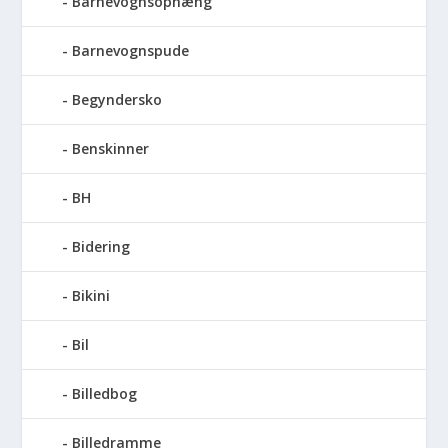
Barnevognsophæng
Barnevognspude
Begyndersko
Benskinner
BH
Bidering
Bikini
Bil
Billedbog
Billedramme