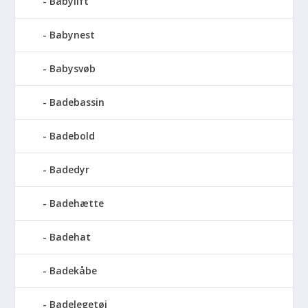
Babylift
Babynest
Babysvøb
Badebassin
Badebold
Badedyr
Badehætte
Badehat
Badekåbe
Badelegetøj