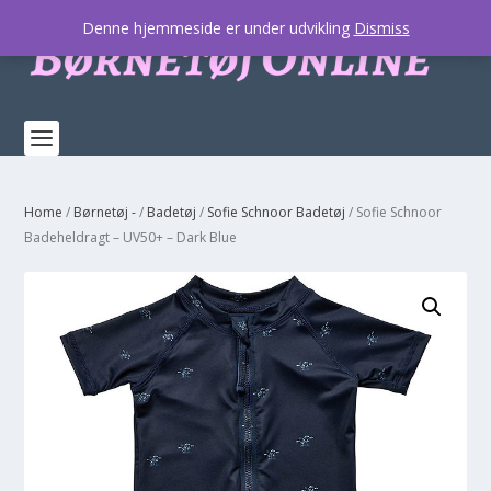
Denne hjemmeside er under udvikling
Dismiss
Home
/
Børnetøj -
/
Badetøj
/
Sofie Schnoor Badetøj
/ Sofie Schnoor
Badeheldragt – UV50+ – Dark Blue