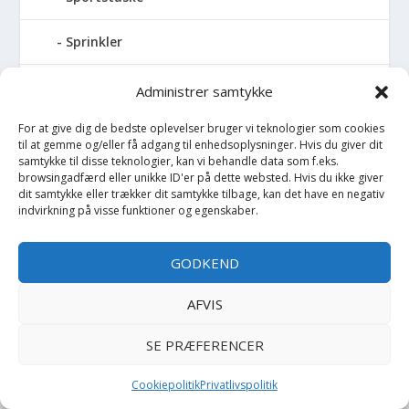
Sprinkler
Stablelegetøj
Administrer samtykke
For at give dig de bedste oplevelser bruger vi teknologier som cookies
Stofble
til at gemme og/eller få adgang til enhedsoplysninger. Hvis du giver dit
samtykke til disse teknologier, kan vi behandle data som f.eks.
Stofbog
browsingadfærd eller unikke ID'er på dette websted. Hvis du ikke giver
dit samtykke eller trækker dit samtykke tilbage, kan det have en negativ
indvirkning på visse funktioner og egenskaber.
Stol
GODKEND
Stoleunderlag
AFVIS
Støvler
SE PRÆFERENCER
Strømpebukser
Cookiepolitik
Privatlivspolitik
Strømper