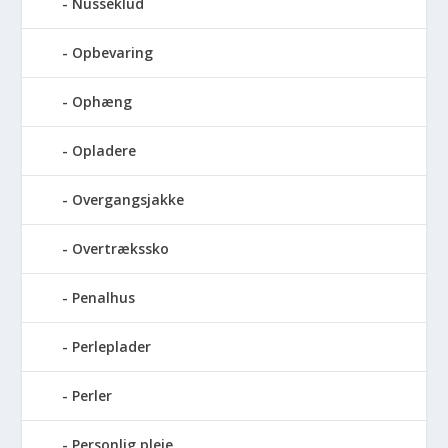
Nusseklud
Opbevaring
Ophæng
Opladere
Overgangsjakke
Overtrækssko
Penalhus
Perleplader
Perler
Personlig pleje