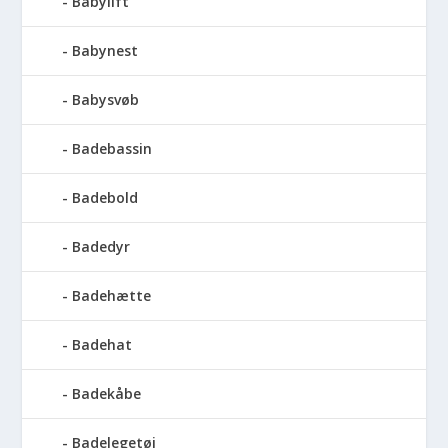
Babylift
Babynest
Babysvøb
Badebassin
Badebold
Badedyr
Badehætte
Badehat
Badekåbe
Badelegetøj