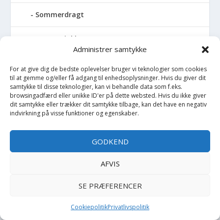
Sommerdragt
Sommerjakke
Administrer samtykke
Sovepose
For at give dig de bedste oplevelser bruger vi teknologier som cookies
til at gemme og/eller få adgang til enhedsoplysninger. Hvis du giver dit
Spand
samtykke til disse teknologier, kan vi behandle data som f.eks.
browsingadfærd eller unikke ID'er på dette websted. Hvis du ikke giver
dit samtykke eller trækker dit samtykke tilbage, kan det have en negativ
Sparegris
indvirkning på visse funktioner og egenskaber.
Sparkedragt
GODKEND
Spejl
AFVIS
Spil
SE PRÆFERENCER
Spilledåse
Cookiepolitik
Privatlivspolitik