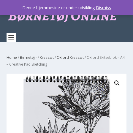
Denne hjemmeside er under udvikling
Dismiss
Home
/
Børnetøj -
/
Kreasæt
/
Oxford Kreasæt
/ Oxford Skitseblok – A4
– Creative Pad Sketching