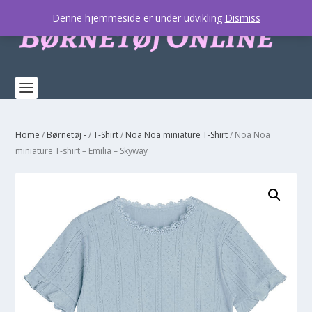
Denne hjemmeside er under udvikling
Dismiss
Home
/
Børnetøj -
/
T-Shirt
/
Noa Noa miniature T-Shirt
/ Noa Noa
miniature T-shirt – Emilia – Skyway