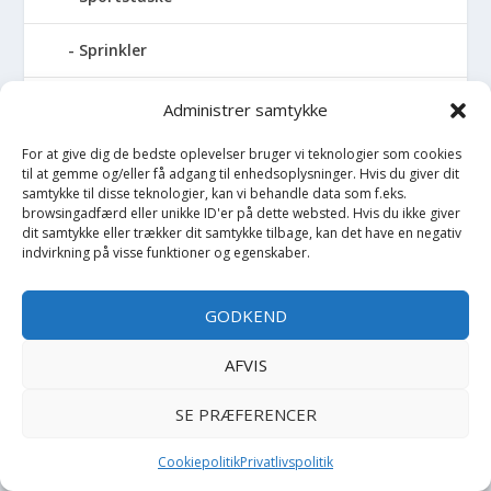
Sprinkler
Stablelegetøj
Administrer samtykke
For at give dig de bedste oplevelser bruger vi teknologier som cookies
Stofble
til at gemme og/eller få adgang til enhedsoplysninger. Hvis du giver dit
samtykke til disse teknologier, kan vi behandle data som f.eks.
Stofbog
browsingadfærd eller unikke ID'er på dette websted. Hvis du ikke giver
dit samtykke eller trækker dit samtykke tilbage, kan det have en negativ
indvirkning på visse funktioner og egenskaber.
Stol
GODKEND
Stoleunderlag
AFVIS
Støvler
SE PRÆFERENCER
Strømpebukser
Cookiepolitik
Privatlivspolitik
Strømper