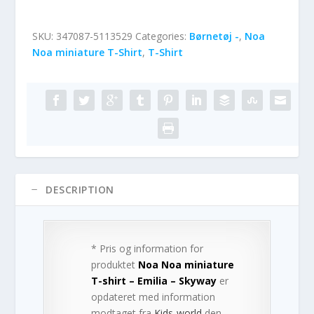
SKU:
347087-5113529
Categories:
Børnetøj -
,
Noa
Noa miniature T-Shirt
,
T-Shirt
DESCRIPTION
* Pris og information for
produktet
Noa Noa miniature
T-shirt – Emilia – Skyway
er
opdateret med information
modtaget fra
Kids-world
den