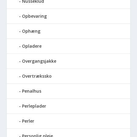
Nusseklud
Opbevaring
Ophæng
Opladere
Overgangsjakke
Overtrækssko
Penalhus
Perleplader
Perler
Personlig pleje