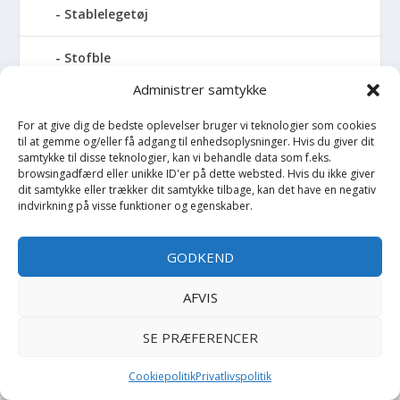
Stablelegetøj
Stofble
Administrer samtykke
Stofbog
For at give dig de bedste oplevelser bruger vi teknologier som cookies
til at gemme og/eller få adgang til enhedsoplysninger. Hvis du giver dit
Stol
samtykke til disse teknologier, kan vi behandle data som f.eks.
browsingadfærd eller unikke ID'er på dette websted. Hvis du ikke giver
Stoleunderlag
dit samtykke eller trækker dit samtykke tilbage, kan det have en negativ
indvirkning på visse funktioner og egenskaber.
Støvler
GODKEND
Strømpebukser
AFVIS
Strømper
SE PRÆFERENCER
Sutteflaske
Cookiepolitik
Privatlivspolitik