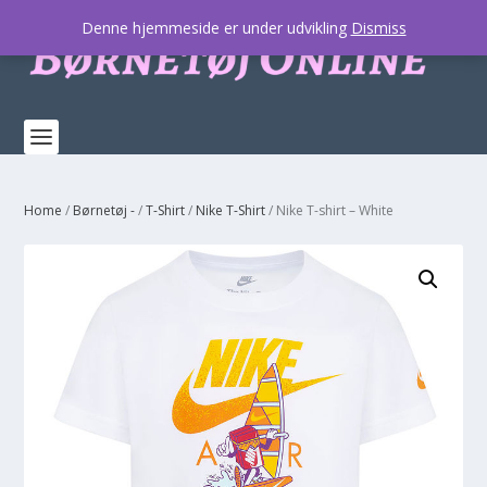
Denne hjemmeside er under udvikling
Dismiss
Home
/
Børnetøj -
/
T-Shirt
/
Nike T-Shirt
/ Nike T-shirt – White