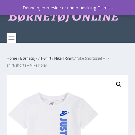
Denne hjemmeside er under udvikling
Dismiss
Home
/
Børnetøj -
/
T-Shirt
/
Nike T-Shirt
/ Nike Shortssæt – T-
shirt/shorts – Nike Polar