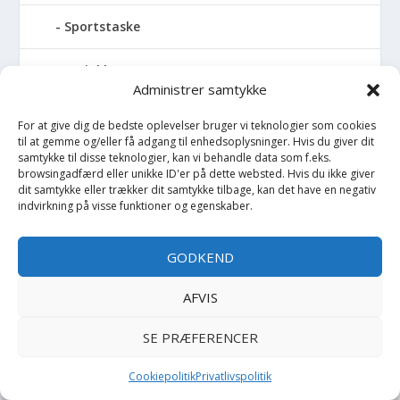
Sportstaske
Sprinkler
Administrer samtykke
Stablelegetøj
For at give dig de bedste oplevelser bruger vi teknologier som cookies
til at gemme og/eller få adgang til enhedsoplysninger. Hvis du giver dit
Stofble
samtykke til disse teknologier, kan vi behandle data som f.eks.
browsingadfærd eller unikke ID'er på dette websted. Hvis du ikke giver
dit samtykke eller trækker dit samtykke tilbage, kan det have en negativ
Stofbog
indvirkning på visse funktioner og egenskaber.
Stol
GODKEND
Stoleunderlag
AFVIS
Støvler
SE PRÆFERENCER
Strømpebukser
Cookiepolitik
Privatlivspolitik