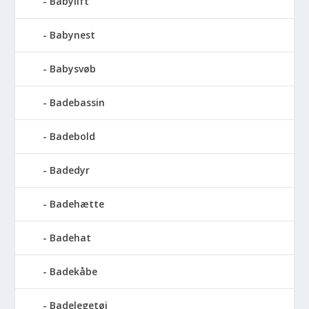
Babylift
Babynest
Babysvøb
Badebassin
Badebold
Badedyr
Badehætte
Badehat
Badekåbe
Badelegetøj