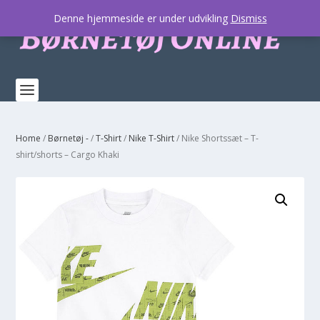
Denne hjemmeside er under udvikling
Dismiss
Home
/
Børnetøj -
/
T-Shirt
/
Nike T-Shirt
/ Nike Shortssæt – T-
shirt/shorts – Cargo Khaki