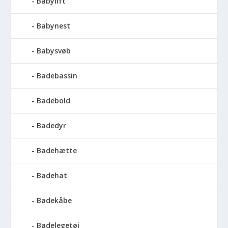
Babylift
Babynest
Babysvøb
Badebassin
Badebold
Badedyr
Badehætte
Badehat
Badekåbe
Badelegetøj