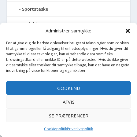
Sportstaske
Sprinkler
Administrer samtykke
Stablelegetøj
For at give dig de bedste oplevelser bruger vi teknologier som cookies
til at gemme og/eller få adgang til enhedsoplysninger. Hvis du giver dit
Stofble
samtykke til disse teknologier, kan vi behandle data som f.eks.
browsingadfærd eller unikke ID'er på dette websted. Hvis du ikke giver
dit samtykke eller trækker dit samtykke tilbage, kan det have en negativ
Stofbog
indvirkning på visse funktioner og egenskaber.
Stol
GODKEND
Stoleunderlag
AFVIS
Støvler
SE PRÆFERENCER
Strømpebukser
Cookiepolitik
Privatlivspolitik