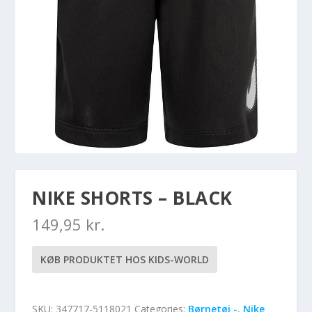
NIKE SHORTS – BLACK
149,95
kr.
KØB PRODUKTET HOS KIDS-WORLD
SKU:
347717-5118021
Categories:
Børnetøj -
,
Nike