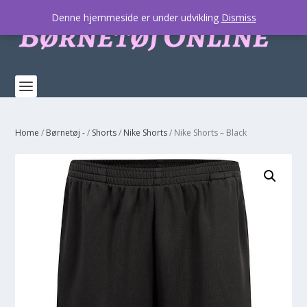
Denne hjemmeside er under udvikling
Dismiss
Home
/
Børnetøj -
/
Shorts
/
Nike Shorts
/ Nike Shorts – Black