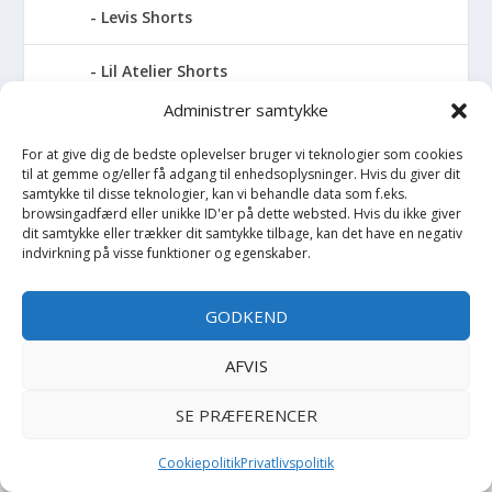
Levis Shorts
Lil Atelier Shorts
Administrer samtykke
Little Marc Jacobs Shorts
For at give dig de bedste oplevelser bruger vi teknologier som cookies
til at gemme og/eller få adgang til enhedsoplysninger. Hvis du giver dit
LMTD Shorts
samtykke til disse teknologier, kan vi behandle data som f.eks.
browsingadfærd eller unikke ID'er på dette websted. Hvis du ikke giver
Lyle & Scott Shorts
dit samtykke eller trækker dit samtykke tilbage, kan det have en negativ
indvirkning på visse funktioner og egenskaber.
Mads Nørgaard Shorts
GODKEND
MarMar Shorts
AFVIS
Mini Rodini Shorts
SE PRÆFERENCER
Minymo Shorts
Cookiepolitik
Privatlivspolitik