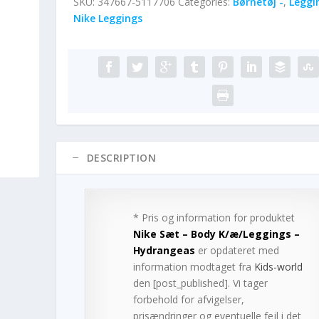
SKU:
347667-5117706
Categories:
Børnetøj -
,
Leggi
Nike Leggings
DESCRIPTION
* Pris og information for produktet
Nike Sæt – Body K/æ/Leggings –
Hydrangeas
er opdateret med
information modtaget fra
Kids-world
den [post_published]. Vi tager
forbehold for afvigelser,
prisændringer og eventuelle fejl i det