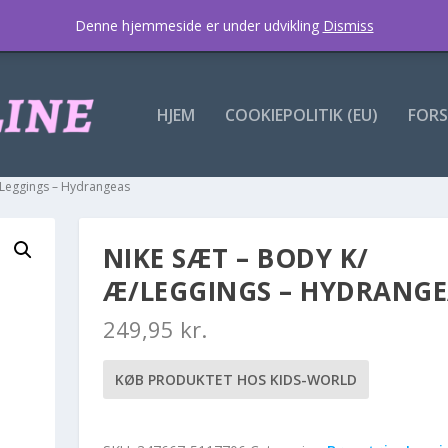
Denne hjemmeside er under udvikling
Dismiss
HJEM
COOKIEPOLITIK (EU)
FORS
/Leggings – Hydrangeas
NIKE SÆT – BODY K/
Æ/LEGGINGS – HYDRANGE
249,95
kr.
KØB PRODUKTET HOS KIDS-WORLD