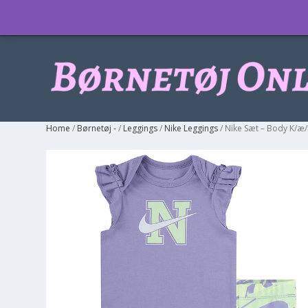
Info
Home
/
Børnetøj -
/
Leggings
/
Nike Leggings
/ Nike Sæt – Body K/æ