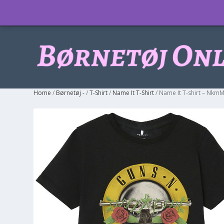
Info
Home
/
Børnetøj -
/
T-Shirt
/
Name It T-Shirt
/ Name It T-shirt – NkmM