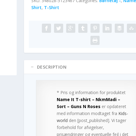
SKU:
348028-5123467
Categories:
Børnetøj -
,
Name 
Shirt
,
T-Shirt
DESCRIPTION
* Pris og information for produktet
Name It T-shirt – NkmMadi –
Sort – Guns N Roses
er opdateret
med information modtaget fra
Kids-
world
den [post_published]. Vi tager
forbehold for afvigelser,
prisændringer og eventuelle fejl i det