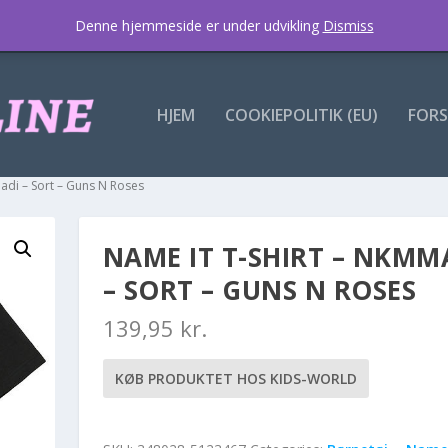
Denne hjemmeside er under udvikling
Dismiss
HJEM
COOKIEPOLITIK (EU)
FORS
adi – Sort – Guns N Roses
NAME IT T-SHIRT – NKMM
– SORT – GUNS N ROSES
139,95
kr.
KØB PRODUKTET HOS KIDS-WORLD