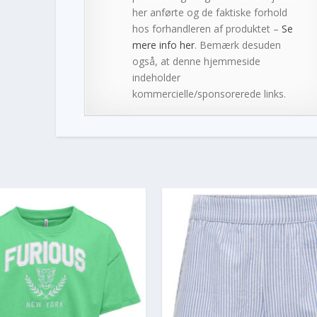
her anførte og de faktiske forhold
hos forhandleren af produktet –
Se
mere info her
. Bemærk desuden
også, at denne hjemmeside
indeholder
kommercielle/sponsorerede links.