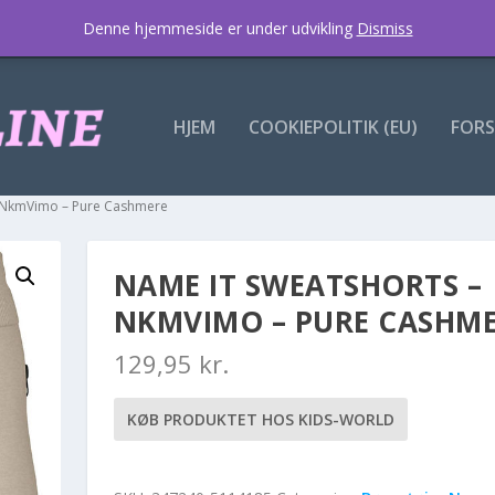
Denne hjemmeside er under udvikling
Dismiss
HJEM
COOKIEPOLITIK (EU)
FORS
– NkmVimo – Pure Cashmere
NAME IT SWEATSHORTS –
NKMVIMO – PURE CASHM
129,95
kr.
KØB PRODUKTET HOS KIDS-WORLD