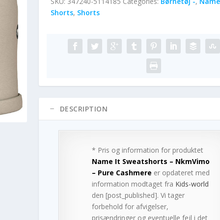
SKU:
347240-5114185
Categories:
Børnetøj -
,
Name 
Shorts
,
Shorts
DESCRIPTION
* Pris og information for produktet
Name It Sweatshorts – NkmVimo
– Pure Cashmere
er opdateret med
information modtaget fra
Kids-world
den [post_published]. Vi tager
forbehold for afvigelser,
prisændringer og eventuelle fejl i det