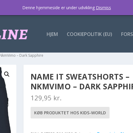
Denne hjemmeside er under udvikling
Dismiss
HJEM
COOKIEPOLITIK (EU)
FORS
– NkmVimo – Dark Sapphire
NAME IT SWEATSHORTS –
NKMVIMO – DARK SAPPHI
129,95
kr.
KØB PRODUKTET HOS KIDS-WORLD