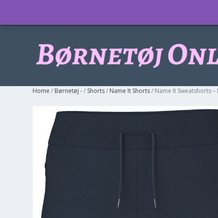
Info
Home
/
Børnetøj -
/
Shorts
/
Name It Shorts
/ Name It Sweatshorts 