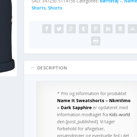
SKU:
347230-5114156
Categories:
Børnetøj -
,
Name 
Shorts
,
Shorts
DESCRIPTION
* Pris og information for produktet
Name It Sweatshorts – NkmVimo
– Dark Sapphire
er opdateret med
information modtaget fra
Kids-world
den [post_published]. Vi tager
forbehold for afvigelser,
prisændringer og eventuelle fejl i det