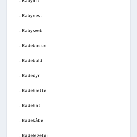
Babylift
Babynest
Babysvøb
Badebassin
Badebold
Badedyr
Badehætte
Badehat
Badekåbe
Badelegetøj