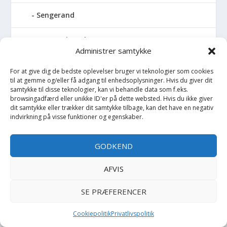
Sengerand
Sengetøj - Baby
Administrer samtykke
Sengetøj - Junior
For at give dig de bedste oplevelser bruger vi teknologier som cookies
til at gemme og/eller få adgang til enhedsoplysninger. Hvis du giver dit
Sengetøj - Voksen
samtykke til disse teknologier, kan vi behandle data som f.eks.
browsingadfærd eller unikke ID'er på dette websted. Hvis du ikke giver
dit samtykke eller trækker dit samtykke tilbage, kan det have en negativ
Shorts
indvirkning på visse funktioner og egenskaber.
Sikkerhedsudstyr
GODKEND
Sjippetov
AFVIS
Skål
SE PRÆFERENCER
Skibukser
Cookiepolitik
Privatlivspolitik