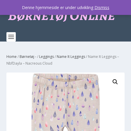
Denne hjemmeside er under udvikling
Dismiss
Home
/
Børnetøj -
/
Leggings
/
Name It Leggings
/ Name It Leggings –
NbfDayla – Nacreous Cloud