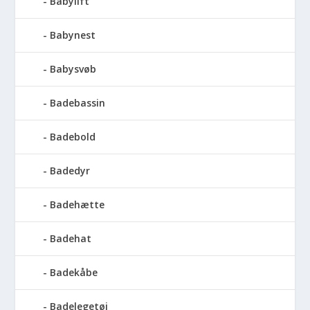
Babylift
Babynest
Babysvøb
Badebassin
Badebold
Badedyr
Badehætte
Badehat
Badekåbe
Badelegetøj