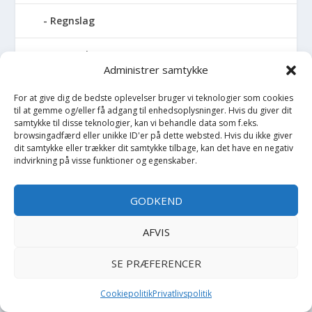
Regnslag
Regntøj
Administrer samtykke
Rulleskøjter
For at give dig de bedste oplevelser bruger vi teknologier som cookies
til at gemme og/eller få adgang til enhedsoplysninger. Hvis du giver dit
Rygsæk
samtykke til disse teknologier, kan vi behandle data som f.eks.
browsingadfærd eller unikke ID'er på dette websted. Hvis du ikke giver
dit samtykke eller trækker dit samtykke tilbage, kan det have en negativ
Sandal
indvirkning på visse funktioner og egenskaber.
Sandlegetøj
GODKEND
Savlesmæk
AFVIS
Seng
SE PRÆFERENCER
Sengehimmel
Cookiepolitik
Privatlivspolitik