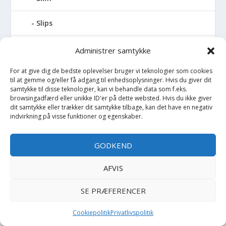
Slips
Smækbukser
Administrer samtykke
For at give dig de bedste oplevelser bruger vi teknologier som cookies
Sminke
til at gemme og/eller få adgang til enhedsoplysninger. Hvis du giver dit
samtykke til disse teknologier, kan vi behandle data som f.eks.
Smykker
browsingadfærd eller unikke ID'er på dette websted. Hvis du ikke giver
dit samtykke eller trækker dit samtykke tilbage, kan det have en negativ
indvirkning på visse funktioner og egenskaber.
Smykkeskrin
GODKEND
Snorkel
AFVIS
Softshell
SE PRÆFERENCER
Solbriller
Cookiepolitik
Privatlivspolitik
Solhat