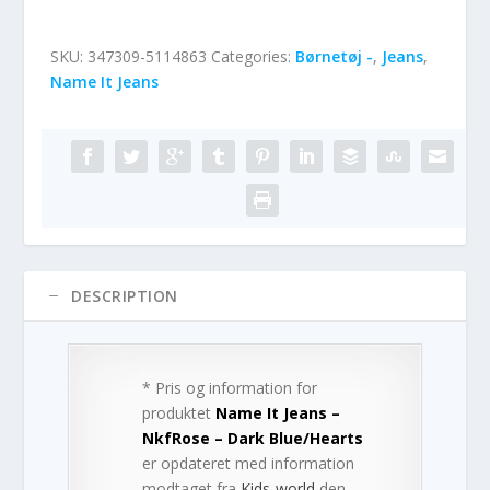
SKU:
347309-5114863
Categories:
Børnetøj -
,
Jeans
,
Name It Jeans
DESCRIPTION
* Pris og information for
produktet
Name It Jeans –
NkfRose – Dark Blue/Hearts
er opdateret med information
modtaget fra
Kids-world
den